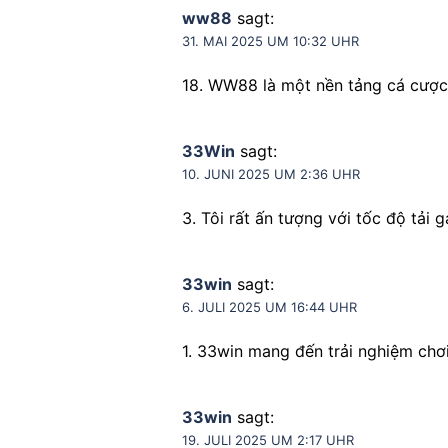
ww88
sagt:
31. MAI 2025 UM 10:32 UHR
18. WW88 là một nền tảng cá cược 
33Win
sagt:
10. JUNI 2025 UM 2:36 UHR
3. Tôi rất ấn tượng với tốc độ tả
33win
sagt:
6. JULI 2025 UM 16:44 UHR
1. 33win mang đến trải nghiệm chơi
33win
sagt:
19. JULI 2025 UM 2:17 UHR