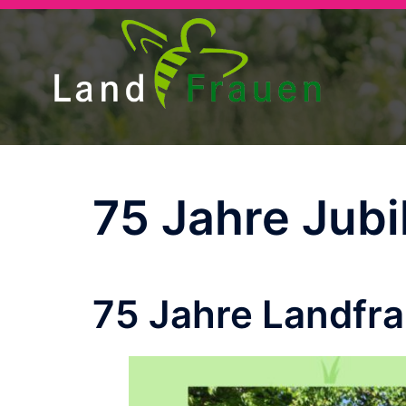
Zum
Inhalt
springen
75 Jahre Jub
75 Jahre Landfr