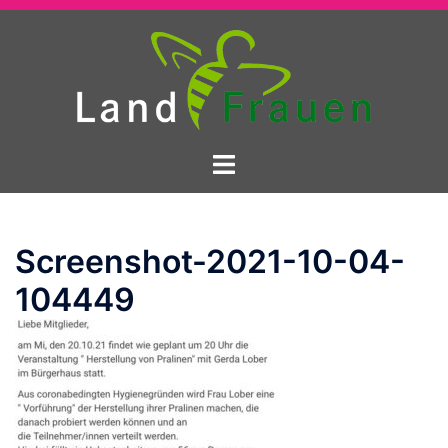
Zum
Inhalt
springen
Menü
umschalten
Screenshot-2021-10-04-
104449