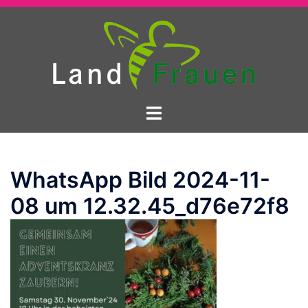
Zum
Inhalt
springen
Menü
umschalten
WhatsApp Bild 2024-11-
08 um 12.32.45_d76e72f8