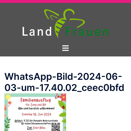
Zum
Inhalt
springen
Menü
umschalten
WhatsApp-Bild-2024-06-
03-um-17.40.02_ceec0bfd