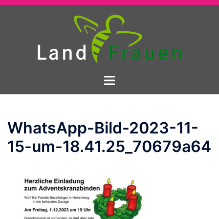
Zum
Inhalt
springen
Menü
umschalten
WhatsApp-Bild-2023-11-
15-um-18.41.25_70679a64